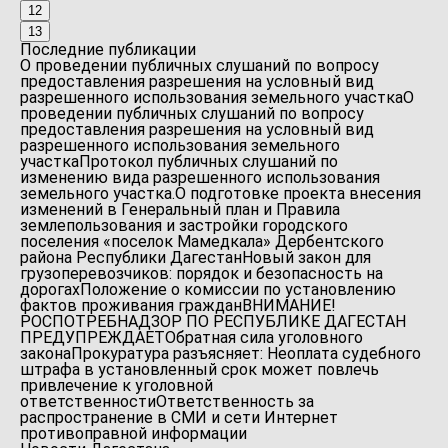
12
13
Последние публикации
О проведении публичных слушаний по вопросу
предоставления разрешения на условный вид
разрешенного использования земельного участка
О
проведении публичных слушаний по вопросу
предоставления разрешения на условный вид
разрешенного использования земельного
участка
Протокол публичных слушаний по
изменению вида разрешенного использования
земельного участка.
О подготовке проекта внесения
изменений в Генеральный план и Правила
землепользования и застройки городского
поселения «поселок Мамедкала» Дербентского
района Республики Дагестан
Новый закон для
грузоперевозчиков: порядок и безопасность на
дорогах
Положение о комиссии по установлению
фактов проживания граждан
ВНИМАНИЕ!
РОСПОТРЕБНАДЗОР ПО РЕСПУБЛИКЕ ДАГЕСТАН
ПРЕДУПРЕЖДАЕТ
Обратная сила уголовного
закона
Прокуратура разъясняет: Неоплата судебного
штрафа в установленный срок может повлечь
привлечение к уголовной
ответственности
Ответственность за
распространение в СМИ и сети Интернет
противоправной информации