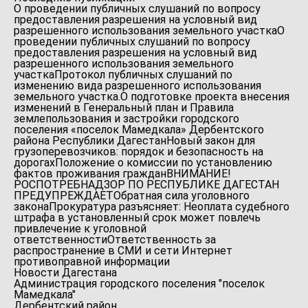
О проведении публичных слушаний по вопросу
предоставления разрешения на условный вид
разрешенного использования земельного участка
О
проведении публичных слушаний по вопросу
предоставления разрешения на условный вид
разрешенного использования земельного
участка
Протокол публичных слушаний по
изменению вида разрешенного использования
земельного участка.
О подготовке проекта внесения
изменений в Генеральный план и Правила
землепользования и застройки городского
поселения «поселок Мамедкала» Дербентского
района Республики Дагестан
Новый закон для
грузоперевозчиков: порядок и безопасность на
дорогах
Положение о комиссии по установлению
фактов проживания граждан
ВНИМАНИЕ!
РОСПОТРЕБНАДЗОР ПО РЕСПУБЛИКЕ ДАГЕСТАН
ПРЕДУПРЕЖДАЕТ
Обратная сила уголовного
закона
Прокуратура разъясняет: Неоплата судебного
штрафа в установленный срок может повлечь
привлечение к уголовной
ответственности
Ответственность за
распространение в СМИ и сети Интернет
противоправной информации
Новости Дагестана
Администрация городского поселения "поселок
Мамедкала"
Дербентский район