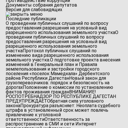
Противодействие коррупции
Документы собрания депутатов
Версия для слабовидящих
Последние публикации
О проведении публичных слушаний по вопросу
предоставления разрешения на условный вид
разрешенного использования земельного участка
О
проведении публичных слушаний по вопросу
предоставления разрешения на условный вид
разрешенного использования земельного
участка
Протокол публичных слушаний по
изменению вида разрешенного использования
земельного участка.
О подготовке проекта внесения
изменений в Генеральный план и Правила
землепользования и застройки городского
поселения «поселок Мамедкала» Дербентского
района Республики Дагестан
Новый закон для
грузоперевозчиков: порядок и безопасность на
дорогах
Положение о комиссии по установлению
фактов проживания граждан
ВНИМАНИЕ!
РОСПОТРЕБНАДЗОР ПО РЕСПУБЛИКЕ ДАГЕСТАН
ПРЕДУПРЕЖДАЕТ
Обратная сила уголовного
закона
Прокуратура разъясняет: Неоплата судебного
штрафа в установленный срок может повлечь
привлечение к уголовной
ответственности
Ответственность за
распространение в СМИ и сети Интернет